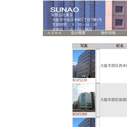
有限会社素直
大阪市中央区本町1丁目7番1号
営業時間 ：9：30～18：30
定休日 ：土・日・祝日
ｈｏｍｅ
会社概要
物件情報
写真
町名
大阪市西区西本
B105220
大阪市西区南堀
B205309