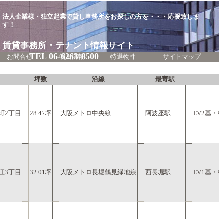
法人企業様・独立起業で貸し事務所をお探しの方を
・・・応援致しま
す！
賃貸事務所・テナント情報サイト
TEL 06-6263-8500
お問合せ
個人情報
特選物件
サイトマップ
坪数
沿線
最寄駅
町2丁目
28.47坪
大阪メトロ中央線
阿波座駅
EV2基
江3丁目
32.01坪
大阪メトロ長堀鶴見緑地線
西長堀駅
EV1基