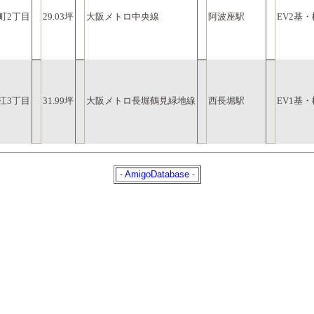
町2丁目
29.03坪
大阪メトロ中央線
阿波座駅
EV2基
江3丁目
31.99坪
大阪メトロ長堀鶴見緑地線
西長堀駅
EV1基
-
AmigoDatabase
-