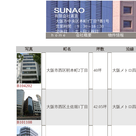
有限会社素直
大阪市中央区本町1丁目7番1号
営業時間 ：9：30～18：30
定休日 ：土・日・祝日
ｈｏｍｅ
会社概要
物件情報
写真
町名
坪数
沿線
大阪市西区靭本町2丁目
40坪
大阪メトロ四
B104202
大阪市西区土佐堀1丁目
42.05坪
大阪メトロ四
B101108